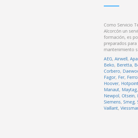
Como Servicio Té
Alcorcón un servi
formación, es po
preparados para a
mantenimiento s
AEG
,
Airwell
,
Apar
Beko
,
Beretta
,
B
Corbero
,
Daewo
Fagor
,
Fer
,
Ferrol
Hoover
,
Hotpoin
Manaut
,
Maytag
Newpol
,
Otsein
,
Siemens
,
Smeg
,
Vaillant
,
Viessma