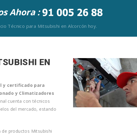
s Ahora :
vicio Técnico para Mitsubishi en Alcorcón hoy.
TSUBISHI EN
l y certificado para
ionado y Climatizadores
onal cuenta con técnicos
odelos del mercado, estando
n de productos Mitsubishi