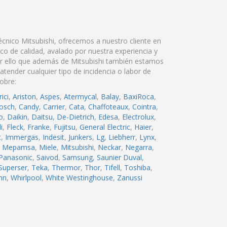
cnico Mitsubishi, ofrecemos a nuestro cliente en
co de calidad, avalado por nuestra experiencia y
r ello que además de Mitsubishi también estamos
tender cualquier tipo de incidencia o labor de
obre:
ici
,
Ariston
,
Aspes
,
Atermycal
,
Balay
,
BaxiRoca
,
osch
,
Candy
,
Carrier
,
Cata
,
Chaffoteaux
,
Cointra
,
o
,
Daikin
,
Daitsu
,
De-Dietrich
,
Edesa
,
Electrolux
,
i
,
Fleck
,
Franke
,
Fujitsu
,
General Electric
,
Haier
,
t
,
Immergas
,
Indesit
,
Junkers
,
Lg
,
Liebherr
,
Lynx
,
,
Mepamsa
,
Miele
,
Mitsubishi
,
Neckar
,
Negarra
,
Panasonic
,
Saivod
,
Samsung
,
Saunier Duval
,
Superser
,
Teka
,
Thermor
,
Thor
,
Tifell
,
Toshiba
,
nn
,
Whirlpool
,
White Westinghouse
,
Zanussi