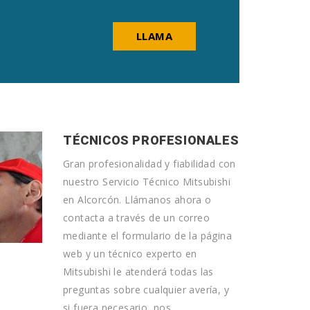
LLAMA
TÉCNICOS PROFESIONALES
Gran profesionalidad y fiabilidad con
nuestro Servicio Técnico Mitsubishi
en Alcorcón. Llámanos ahora o
contacta a través de un correo
mediante el formulario de la página
web y un técnico experto en
Mitsubishi le atenderá todas las
preguntas sobre cualquier avería, y
si fuera necesario, nos