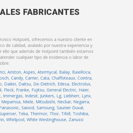
PALES FABRICANTES
cnico Hotpoint, ofrecemos a nuestro cliente en
co de calidad, avalado por nuestra experiencia y
or ello que además de Hotpoint también estamos
tender cualquier tipo de incidencia o labor de
obre:
ici
,
Ariston
,
Aspes
,
Atermycal
,
Balay
,
BaxiRoca
,
osch
,
Candy
,
Carrier
,
Cata
,
Chaffoteaux
,
Cointra
,
o
,
Daikin
,
Daitsu
,
De-Dietrich
,
Edesa
,
Electrolux
,
i
,
Fleck
,
Franke
,
Fujitsu
,
General Electric
,
Haier
,
t
,
Immergas
,
Indesit
,
Junkers
,
Lg
,
Liebherr
,
Lynx
,
,
Mepamsa
,
Miele
,
Mitsubishi
,
Neckar
,
Negarra
,
Panasonic
,
Saivod
,
Samsung
,
Saunier Duval
,
Superser
,
Teka
,
Thermor
,
Thor
,
Tifell
,
Toshiba
,
nn
,
Whirlpool
,
White Westinghouse
,
Zanussi