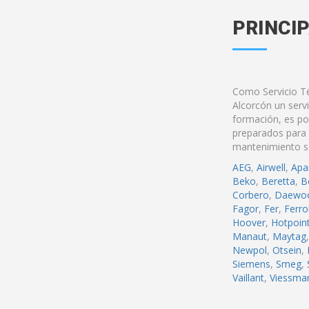
PRINCI
Como Servicio Té
Alcorcón un servi
formación, es p
preparados para a
mantenimiento s
AEG
,
Airwell
,
Apar
Beko
,
Beretta
,
B
Corbero
,
Daewo
Fagor
,
Fer
,
Ferrol
Hoover
,
Hotpoin
Manaut
,
Maytag
Newpol
,
Otsein
,
Siemens
,
Smeg
,
Vaillant
,
Viessma