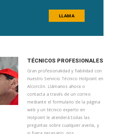
LLAMA
TÉCNICOS PROFESIONALES
Gran profesionalidad y fiabilidad con
nuestro Servicio Técnico Hotpoint en
Alcorcón. Llámanos ahora o
contacta a través de un correo
mediante el formulario de la página
web y un técnico experto en
Hotpoint le atenderá todas las
preguntas sobre cualquier avería, y
si fuera necesario, nos