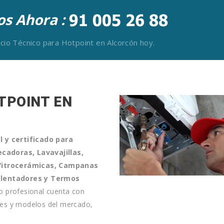
s Ahora :
vicio Técnico para Hotpoint en Alcorcón hoy.
TPOINT EN
l y certificado para
cadoras, Lavavajillas,
, Vitrocerámicas, Campanas
Calentadores y Termos
po profesional cuenta con
ntes y modelos del mercado,