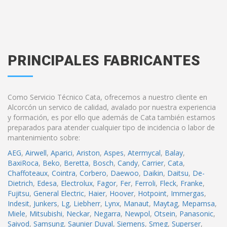
PRINCIPALES FABRICANTES
Como Servicio Técnico Cata, ofrecemos a nuestro cliente en
Alcorcón un servico de calidad, avalado por nuestra experiencia
y formación, es por ello que además de Cata también estamos
preparados para atender cualquier tipo de incidencia o labor de
mantenimiento sobre:
AEG
,
Airwell
,
Aparici
,
Ariston
,
Aspes
,
Atermycal
,
Balay
,
BaxiRoca
,
Beko
,
Beretta
,
Bosch
,
Candy
,
Carrier
,
Cata
,
Chaffoteaux
,
Cointra
,
Corbero
,
Daewoo
,
Daikin
,
Daitsu
,
De-
Dietrich
,
Edesa
,
Electrolux
,
Fagor
,
Fer
,
Ferroli
,
Fleck
,
Franke
,
Fujitsu
,
General Electric
,
Haier
,
Hoover
,
Hotpoint
,
Immergas
,
Indesit
,
Junkers
,
Lg
,
Liebherr
,
Lynx
,
Manaut
,
Maytag
,
Mepamsa
,
Miele
,
Mitsubishi
,
Neckar
,
Negarra
,
Newpol
,
Otsein
,
Panasonic
,
Saivod
,
Samsung
,
Saunier Duval
,
Siemens
,
Smeg
,
Superser
,