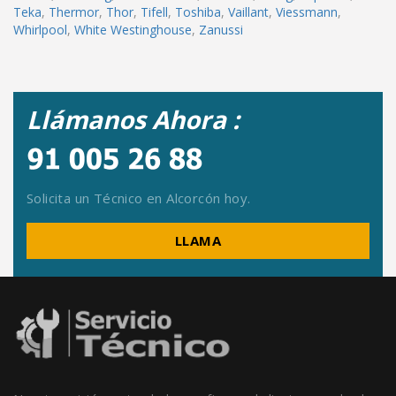
Teka
,
Thermor
,
Thor
,
Tifell
,
Toshiba
,
Vaillant
,
Viessmann
,
Whirlpool
,
White Westinghouse
,
Zanussi
Llámanos Ahora :
Solicita un Técnico en Alcorcón hoy.
LLAMA