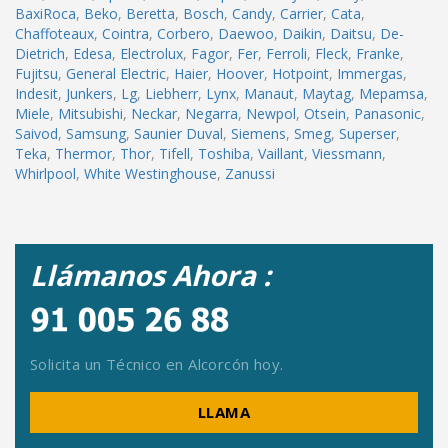
BaxiRoca
,
Beko
,
Beretta
,
Bosch
,
Candy
,
Carrier
,
Cata
,
Chaffoteaux
,
Cointra
,
Corbero
,
Daewoo
,
Daikin
,
Daitsu
,
De-
Dietrich
,
Edesa
,
Electrolux
,
Fagor
,
Fer
,
Ferroli
,
Fleck
,
Franke
,
Fujitsu
,
General Electric
,
Haier
,
Hoover
,
Hotpoint
,
Immergas
,
Indesit
,
Junkers
,
Lg
,
Liebherr
,
Lynx
,
Manaut
,
Maytag
,
Mepamsa
,
Miele
,
Mitsubishi
,
Neckar
,
Negarra
,
Newpol
,
Otsein
,
Panasonic
,
Saivod
,
Samsung
,
Saunier Duval
,
Siemens
,
Smeg
,
Superser
,
Teka
,
Thermor
,
Thor
,
Tifell
,
Toshiba
,
Vaillant
,
Viessmann
,
Whirlpool
,
White Westinghouse
,
Zanussi
Llámanos Ahora :
Solicita un Técnico en Alcorcón hoy.
LLAMA